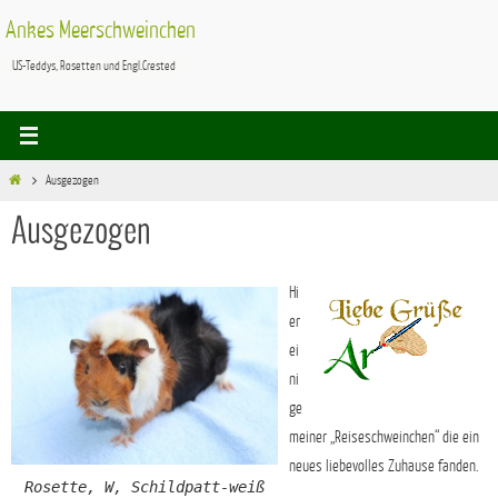
Zum
Ankes Meerschweinchen
Inhalt
US-Teddys, Rosetten und Engl.Crested
springen
Start
Ausgezogen
Ausgezogen
Hi
er
ei
ni
ge
meiner „Reiseschweinchen“ die ein
neues liebevolles Zuhause fanden.
Rosette, W, Schildpatt-weiß