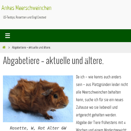
Zum
Ankes Meerschweinchen
Inhalt
US-Teddys, Rosetten und Engl.Crested
springen
Start
Abgabetiere – aktuelle und ältere.
Abgabetiere – aktuelle und ältere.
Da ich – wie kanns auch anders
sein – aus Platzgründen leider nicht
alle Meerschweinchen behalten
kann, suche ich für sie ein neues
Zuhause wo sie liebevoll und
artgerecht gehalten werden.
Abgabe der Tiere frühestens mit 4
Rosette, W, Rot Alter 6W
Wochen und einem Mindestgewicht