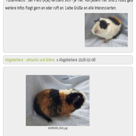
"Futterknecht". Der Preis (45€) versteht sich - je Tier. Von jedem Tier sind 2 Fotos gezeig
weitere Infos fragt gern an oder ruft an. Liebe Grüße an alle Interessierten.
Abgabetiere - aktuelle und ältere.
»
Abgabetiere 2026-02-08
20260208_0101.jpg