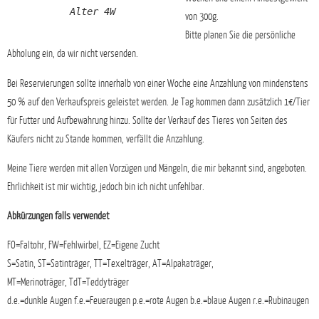
Alter 4W
von 300g.
Bitte planen Sie die persönliche
Abholung ein, da wir nicht versenden.
Bei Reservierungen sollte innerhalb von einer Woche eine Anzahlung von mindenstens
50 % auf den Verkaufspreis geleistet werden. Je Tag kommen dann zusätzlich 1€/Tier
für Futter und Aufbewahrung hinzu. Sollte der Verkauf des Tieres von Seiten des
Käufers nicht zu Stande kommen, verfällt die Anzahlung.
Meine Tiere werden mit allen Vorzügen und Mängeln, die mir bekannt sind, angeboten.
Ehrlichkeit ist mir wichtig, jedoch bin ich nicht unfehlbar.
Abkürzungen falls verwendet
FO=Faltohr, FW=Fehlwirbel, EZ=Eigene Zucht
S=Satin, ST=Satinträger, TT=Texelträger, AT=Alpakaträger,
MT=Merinoträger, TdT=Teddyträger
d.e.=dunkle Augen f.e.=Feueraugen p.e.=rote Augen b.e.=blaue Augen r.e.=Rubinaugen