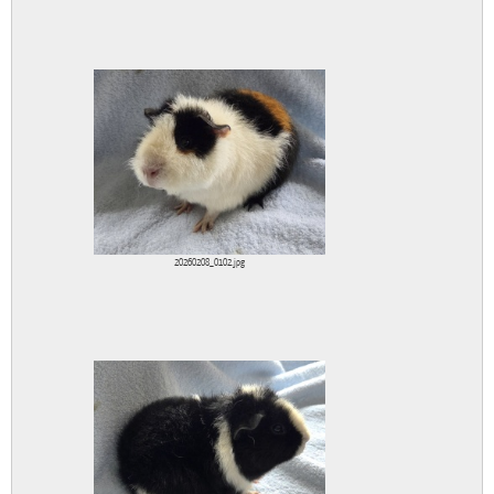
20260208_0102.jpg