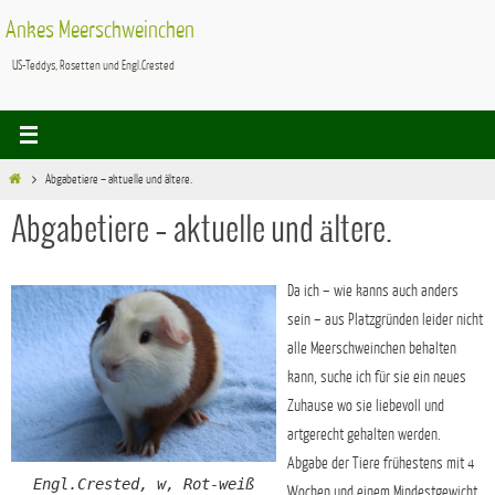
Zum
Ankes Meerschweinchen
Inhalt
US-Teddys, Rosetten und Engl.Crested
springen
Start
Abgabetiere – aktuelle und ältere.
Abgabetiere – aktuelle und ältere.
Da ich – wie kanns auch anders
sein – aus Platzgründen leider nicht
alle Meerschweinchen behalten
kann, suche ich für sie ein neues
Zuhause wo sie liebevoll und
artgerecht gehalten werden.
Abgabe der Tiere frühestens mit 4
Engl.Crested, w, Rot-weiß
Wochen und einem Mindestgewicht