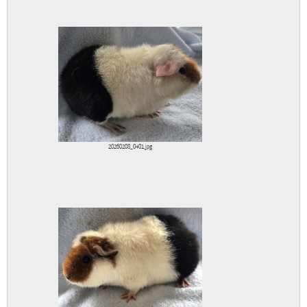
20260208_0401.jpg