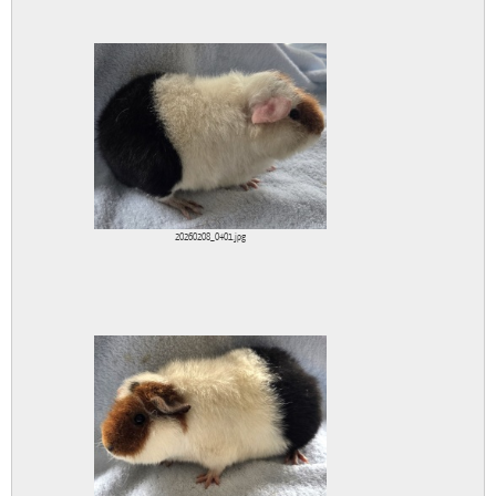
20260208_0401.jpg