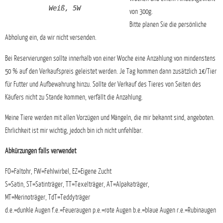
Weiß, 5W
von 300g.
Bitte planen Sie die persönliche
Abholung ein, da wir nicht versenden.
Bei Reservierungen sollte innerhalb von einer Woche eine Anzahlung von mindenstens
50 % auf den Verkaufspreis geleistet werden. Je Tag kommen dann zusätzlich 1€/Tier
für Futter und Aufbewahrung hinzu. Sollte der Verkauf des Tieres von Seiten des
Käufers nicht zu Stande kommen, verfällt die Anzahlung.
Meine Tiere werden mit allen Vorzügen und Mängeln, die mir bekannt sind, angeboten.
Ehrlichkeit ist mir wichtig, jedoch bin ich nicht unfehlbar.
Abkürzungen falls verwendet
FO=Faltohr, FW=Fehlwirbel, EZ=Eigene Zucht
S=Satin, ST=Satinträger, TT=Texelträger, AT=Alpakaträger,
MT=Merinoträger, TdT=Teddyträger
d.e.=dunkle Augen f.e.=Feueraugen p.e.=rote Augen b.e.=blaue Augen r.e.=Rubinaugen