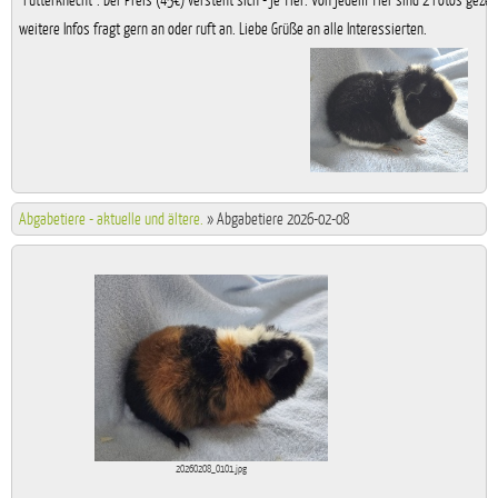
"Futterknecht". Der Preis (45€) versteht sich - je Tier. Von jedem Tier sind 2 Fotos gezeig
weitere Infos fragt gern an oder ruft an. Liebe Grüße an alle Interessierten.
Abgabetiere - aktuelle und ältere.
»
Abgabetiere 2026-02-08
20260208_0101.jpg