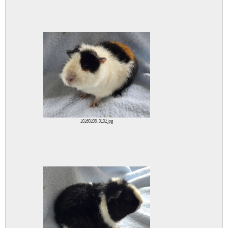
20260208_0102.jpg