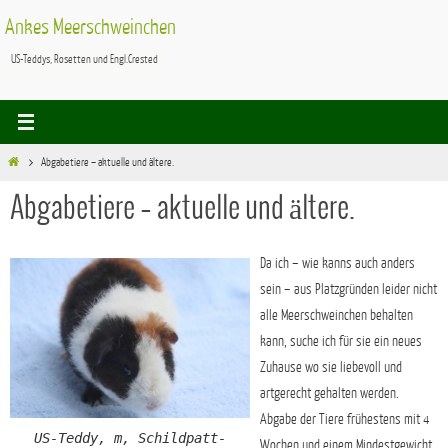
Zum
Ankes Meerschweinchen
Inhalt
US-Teddys, Rosetten und Engl.Crested
springen
Start
Abgabetiere – aktuelle und ältere.
Abgabetiere – aktuelle und ältere.
Da ich – wie kanns auch anders
sein – aus Platzgründen leider nicht
alle Meerschweinchen behalten
kann, suche ich für sie ein neues
Zuhause wo sie liebevoll und
artgerecht gehalten werden.
Abgabe der Tiere frühestens mit 4
US-Teddy, m, Schildpatt-
Wochen und einem Mindestgewicht