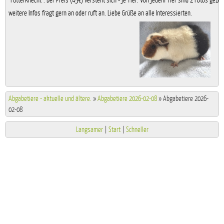
"Futterknecht". Der Preis (45€) versteht sich - je Tier. Von jedem Tier sind 2 Fotos gezeig
weitere Infos fragt gern an oder ruft an. Liebe Grüße an alle Interessierten.
Abgabetiere - aktuelle und ältere.
»
Abgabetiere 2026-02-08
»
Abgabetiere 2026-
02-08
Langsamer
|
Start
|
Schneller