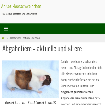
Zum
Ankes Meerschweinchen
Inhalt
US-Teddys, Rosetten und Engl.Crested
springen
Start
Abgabetiere – aktuelle und ältere.
Abgabetiere – aktuelle und ältere.
Da ich – wie kanns auch anders
sein – aus Platzgründen leider nicht
alle Meerschweinchen behalten
kann, suche ich für sie ein neues
Zuhause wo sie liebevoll und
artgerecht gehalten werden.
Abgabe der Tiere frühestens mit 4
Rosette, w, Schildpatt-weiß
Wochen und einem Mindestgewicht