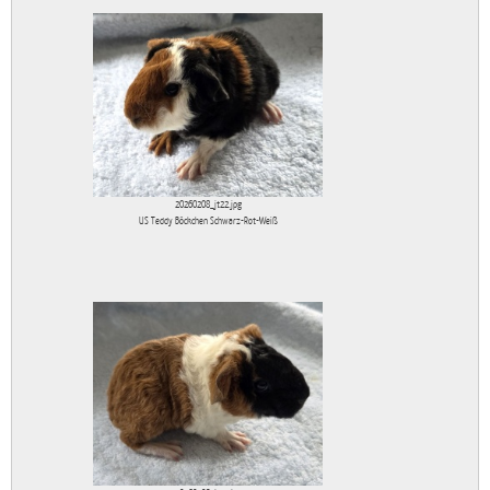
20260208_jt22.jpg
US Teddy Böckchen Schwarz-Rot-Weiß