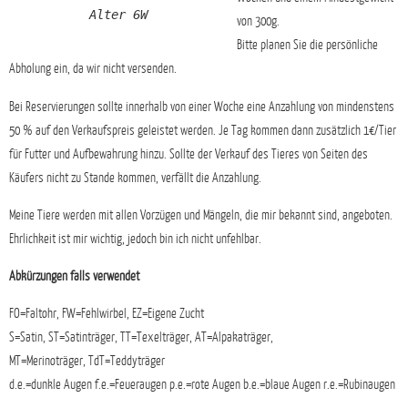
Alter 6W
von 300g.
Bitte planen Sie die persönliche
Abholung ein, da wir nicht versenden.
Bei Reservierungen sollte innerhalb von einer Woche eine Anzahlung von mindenstens
50 % auf den Verkaufspreis geleistet werden. Je Tag kommen dann zusätzlich 1€/Tier
für Futter und Aufbewahrung hinzu. Sollte der Verkauf des Tieres von Seiten des
Käufers nicht zu Stande kommen, verfällt die Anzahlung.
Meine Tiere werden mit allen Vorzügen und Mängeln, die mir bekannt sind, angeboten.
Ehrlichkeit ist mir wichtig, jedoch bin ich nicht unfehlbar.
Abkürzungen falls verwendet
FO=Faltohr, FW=Fehlwirbel, EZ=Eigene Zucht
S=Satin, ST=Satinträger, TT=Texelträger, AT=Alpakaträger,
MT=Merinoträger, TdT=Teddyträger
d.e.=dunkle Augen f.e.=Feueraugen p.e.=rote Augen b.e.=blaue Augen r.e.=Rubinaugen